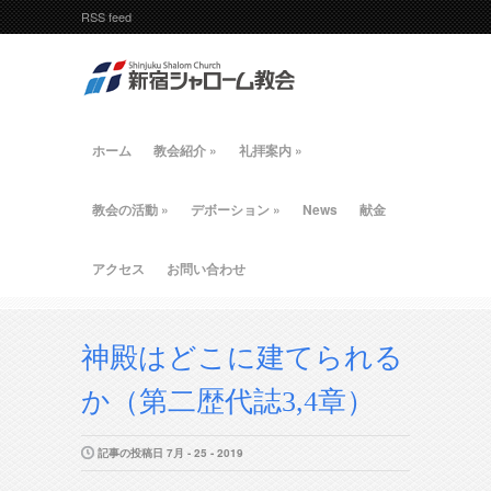
RSS feed
ホーム
教会紹介
»
礼拝案内
»
教会の活動
»
デボーション
»
News
献金
アクセス
お問い合わせ
神殿はどこに建てられる
か（第二歴代誌3,4章）
記事の投稿日 7月 - 25 - 2019