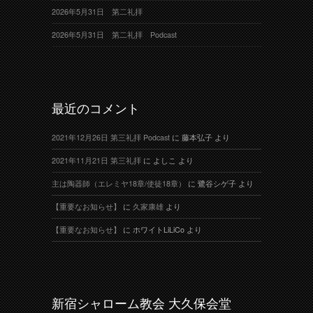
2026年5月31日 第二礼拝
2026年5月31日 第二礼拝 Podcast
最近のコメント
2021年12月26日 第三礼拝 Podcast
に
藤本弘子
より
2021年11月21日 第三礼拝
に
よしこ
より
主は陶器師（エレミヤ18章/使徒18章）
に
鷺谷シゲ子
より
【重要なお知らせ】
に
久家康雄
より
【重要なお知らせ】
に
ホワイトLiLiCo
より
新宿シャローム教会 大久保会堂