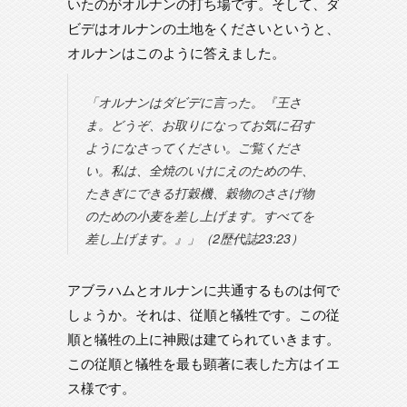
いたのがオルナンの打ち場です。そして、ダ
ビデはオルナンの土地をくださいというと、
オルナンはこのように答えました。
「オルナンはダビデに言った。『王さ
ま。どうぞ、お取りになってお気に召す
ようになさってください。ご覧くださ
い。私は、全焼のいけにえのための牛、
たきぎにできる打穀機、穀物のささげ物
のための小麦を差し上げます。すべてを
差し上げます。』」（2歴代誌23:23）
アブラハムとオルナンに共通するものは何で
しょうか。それは、従順と犠牲です。この従
順と犠牲の上に神殿は建てられていきます。
この従順と犠牲を最も顕著に表した方はイエ
ス様です。