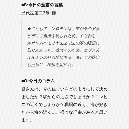
■S:今日の聖書の言葉
歴代誌第二3章1節
★こうして、ソロモンは、主がその父ダ
ビデにご自身を現された所、すなわちエ
ルサレムのモリヤ山上で主の家の建設に
取りかかった。彼はそのため、エブス人
オルナンの打ち場にある、ダビデの指定
した所に、場所を定めた。
■O:今日のコラム
皆さんは、今の住まいをどのようにして決め
ましたか？駅からの近さでしょうか？コンビ
ニの近くでしょうか？職場の近く、海が好き
だから海の近く…。様々な理由があると思い
ます。