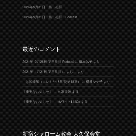
2026年5月31日 第二礼拝
2026年5月31日 第二礼拝 Podcast
最近のコメント
2021年12月26日 第三礼拝 Podcast
に
藤本弘子
より
2021年11月21日 第三礼拝
に
よしこ
より
主は陶器師（エレミヤ18章/使徒18章）
に
鷺谷シゲ子
より
【重要なお知らせ】
に
久家康雄
より
【重要なお知らせ】
に
ホワイトLiLiCo
より
新宿シャローム教会 大久保会堂