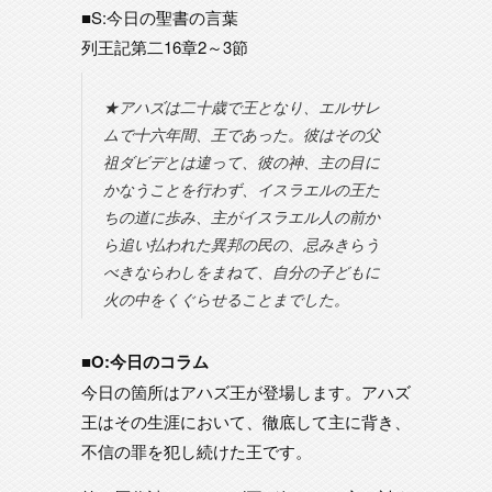
■S:今日の聖書の言葉
列王記第二16章2～3節
★アハズは二十歳で王となり、エルサレ
ムで十六年間、王であった。彼はその父
祖ダビデとは違って、彼の神、主の目に
かなうことを行わず、イスラエルの王た
ちの道に歩み、主がイスラエル人の前か
ら追い払われた異邦の民の、忌みきらう
べきならわしをまねて、自分の子どもに
火の中をくぐらせることまでした。
■O:今日のコラム
今日の箇所はアハズ王が登場します。アハズ
王はその生涯において、徹底して主に背き、
不信の罪を犯し続けた王です。