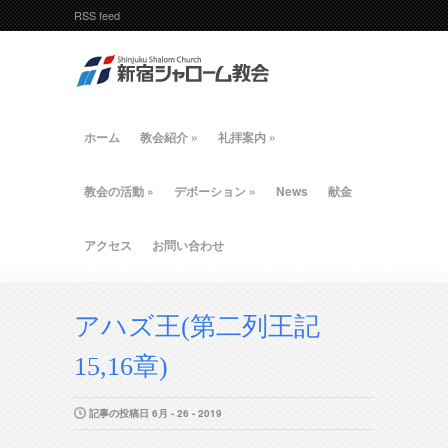
RSS feed
ホーム
教会紹介
»
礼拝案内
»
教会の活動
»
デボーション
»
News
献金
アクセス
お問い合わせ
アハズ王(第二列王記
15,16章)
記事の投稿日 6月 - 26 - 2019