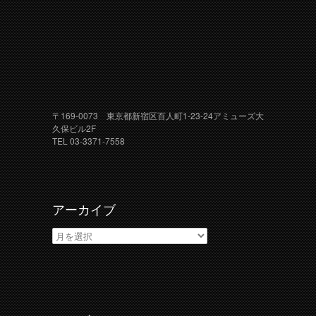
〒169-0073 東京都新宿区百人町1-23-24アミューズ大
久保ビル2F
TEL 03-3371-7558
アーカイブ
ア
ー
カ
イ
ブ