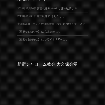
2021年12月26日 第三礼拝 Podcast
に
藤本弘子
より
2021年11月21日 第三礼拝
に
よしこ
より
主は陶器師（エレミヤ18章/使徒18章）
に
鷺谷シゲ子
より
【重要なお知らせ】
に
久家康雄
より
【重要なお知らせ】
に
ホワイトLiLiCo
より
新宿シャローム教会 大久保会堂