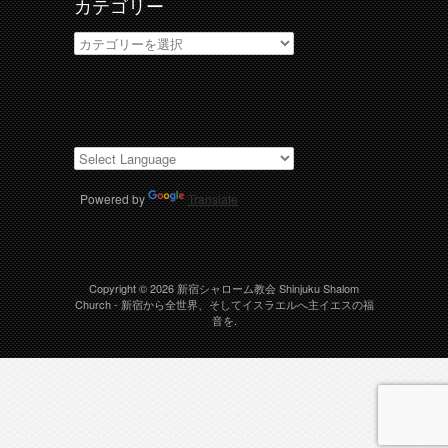
カテゴリー
カ
テ
ゴ
リ
ー
Powered by
Translate
Copyright © 2026
新宿シャローム教会 Shinjuku Shalom
Church
- 新宿から全世界、そしてイスラエルへ主イエスの福
音を.