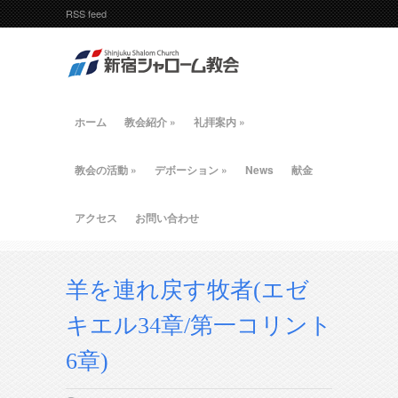
RSS feed
ホーム
教会紹介
»
礼拝案内
»
教会の活動
»
デボーション
»
News
献金
アクセス
お問い合わせ
羊を連れ戻す牧者(エゼ
キエル34章/第一コリント
6章)