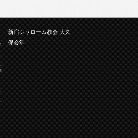
新宿シャローム教会 大久
保会堂
弘
鷺
り