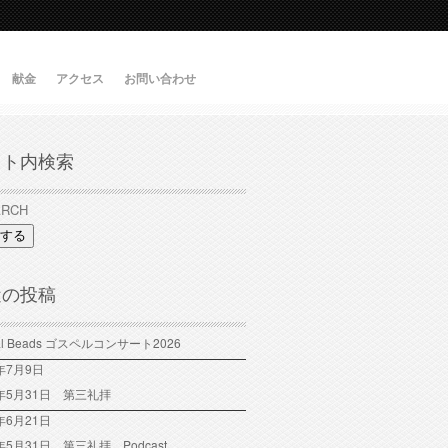
献金
アクセス
お問い合わせ
イト内検索
する
近の投稿
tal Beads ゴスペルコンサート2026
6年7月9日
6年5月31日 第三礼拝
年6月21日
6年5月31日 第三礼拝 Podcast