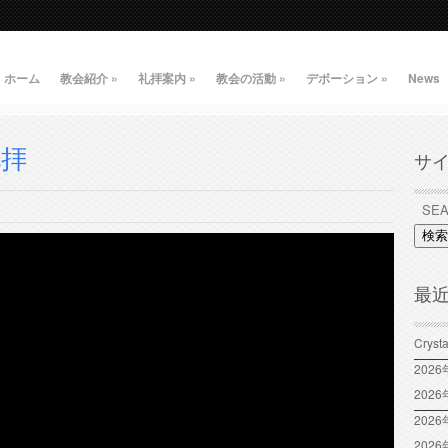
ホーム
教会紹介
»
礼拝案内
»
教会の活動
»
デボーション
»
News
礼拝
サ
検索
最
Crys
202
202
2026
202