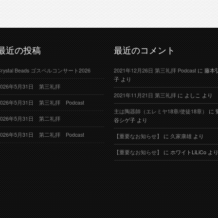
最近の投稿
最近のコメント
Crystal Beads ゴスペルコンサート2026
2021年12月26日 第三礼拝 Podcast
に
藤本
子
より
2026年5月31日 第三礼拝
2021年11月21日 第三礼拝
に
よしこ
より
2026年5月31日 第三礼拝 Podcast
主は陶器師（エレミヤ18章/使徒18章）
に
2026年5月31日 第二礼拝
谷シゲ子
より
2026年5月31日 第二礼拝 Podcast
【重要なお知らせ】
に
久家康雄
より
【重要なお知らせ】
に
ホワイトLiLiCo
よ