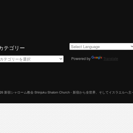
カテゴリー
カ
Powered by
Translate
テ
ゴ
リ
ー
026
新宿シャローム教会 Shinjuku Shalom Church
- 新宿から全世界、そしてイスラエルへ主