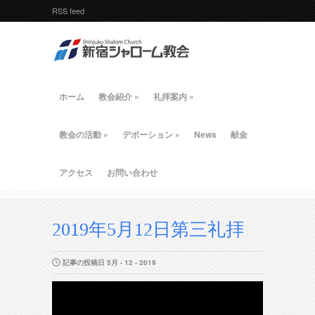
RSS feed
ホーム
教会紹介
»
礼拝案内
»
教会の活動
»
デボーション
»
News
献金
アクセス
お問い合わせ
2019年5月12日第三礼拝
記事の投稿日 5月 - 12 - 2019