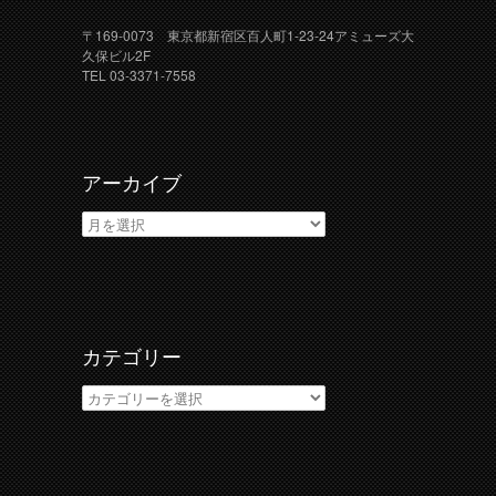
〒169-0073 東京都新宿区百人町1-23-24アミューズ大
久保ビル2F
TEL 03-3371-7558
アーカイブ
ア
ー
カ
イ
ブ
カテゴリー
カ
テ
ゴ
リ
ー