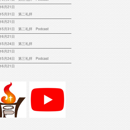
年6月21日
6年5月31日 第二礼拝
年6月21日
6年5月31日 第二礼拝 Podcast
年6月21日
6年5月24日 第三礼拝
年6月21日
6年5月24日 第三礼拝 Podcast
年6月21日