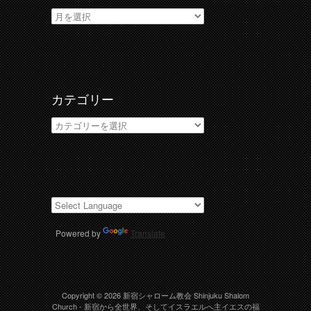
ア
ー
カ
イ
ブ
カテゴリー
カ
テ
ゴ
リ
ー
Powered by
Translate
Copyright © 2026
新宿シャローム教会 Shinjuku Shalom
Church
- 新宿から全世界、そしてイスラエルへ主イエスの福