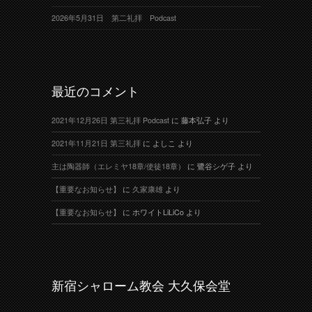
2026年5月31日 第二礼拝 Podcast
最近のコメント
2021年12月26日 第三礼拝 Podcast
に
藤本弘子
より
2021年11月21日 第三礼拝
に
よしこ
より
主は陶器師（エレミヤ18章/使徒18章）
に
鷺谷シゲ子
より
【重要なお知らせ】
に
久家康雄
より
【重要なお知らせ】
に
ホワイトLiLiCo
より
新宿シャローム教会 大久保会堂