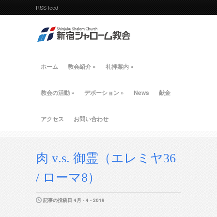
RSS feed
ホーム
教会紹介
»
礼拝案内
»
教会の活動
»
デボーション
»
News
献金
アクセス
お問い合わせ
肉 v.s. 御霊（エレミヤ36
/ ローマ8）
記事の投稿日 4月 - 4 - 2019