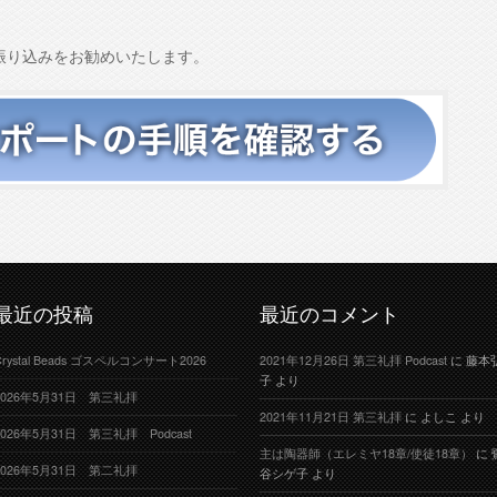
振り込みをお勧めいたします。
最近の投稿
最近のコメント
Crystal Beads ゴスペルコンサート2026
2021年12月26日 第三礼拝 Podcast
に
藤本
子
より
2026年5月31日 第三礼拝
2021年11月21日 第三礼拝
に
よしこ
より
2026年5月31日 第三礼拝 Podcast
主は陶器師（エレミヤ18章/使徒18章）
に
2026年5月31日 第二礼拝
谷シゲ子
より