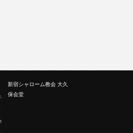
新宿シャローム教会 大久
保会堂
弘
鷺