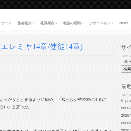
ホーム
教会紹介
»
礼拝案内
»
教会の活動
»
デボーション
»
News
レミヤ14章/使徒14章)
サ
検索
最
しっかりとどまるように勧め、「私たちが神の国に入るに
Crys
ない」と言った。
202
202
2026
202