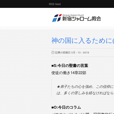
RSS feed
神の国に入るために(エ
記事の投稿日 3月 - 13 - 2019
■S:今日の聖書の言葉
使徒の働き14章22節
★弟子たちの心を強め、この信仰に
は、多くの苦しみを経なければなら
■O:今日のコラム