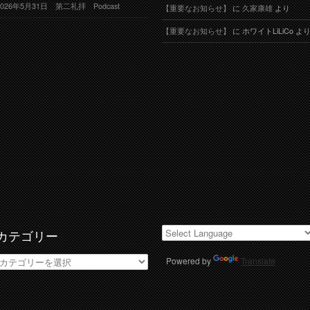
2026年5月31日 第二礼拝 Podcast
【重要なお知らせ】
に
久家康雄
より
【重要なお知らせ】
に
ホワイトLiLiCo
よ
カテゴリー
カ
Powered by
Translate
テ
ゴ
リ
ー