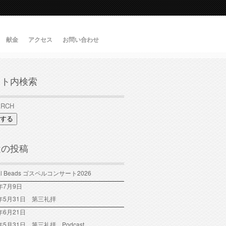
献金
アクセス
お問い合わせ
イト内検索
する
近の投稿
tal Beads ゴスペルコンサート2026
6年7月9日
6年5月31日 第三礼拝
年6月21日
6年5月31日 第三礼拝 Podcast