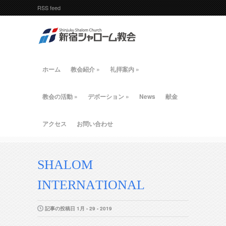
RSS feed
ホーム
教会紹介
»
礼拝案内
»
教会の活動
»
デボーション
»
News
献金
アクセス
お問い合わせ
SHALOM
INTERNATIONAL
記事の投稿日 1月 - 29 - 2019