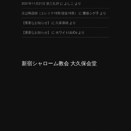
2021年11月21日 第三礼拝
に
よしこ
より
主は陶器師（エレミヤ18章/使徒18章）
に
鷺谷シゲ子
より
【重要なお知らせ】
に
久家康雄
より
【重要なお知らせ】
に
ホワイトLiLiCo
より
新宿シャローム教会 大久保会堂