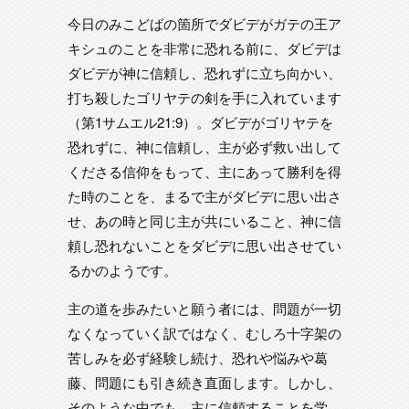
今日のみこどばの箇所でダビデがガテの王ア
キシュのことを非常に恐れる前に、ダビデは
ダビデが神に信頼し、恐れずに立ち向かい、
打ち殺したゴリヤテの剣を手に入れています
（第1サムエル21:9）。ダビデがゴリヤテを
恐れずに、神に信頼し、主が必ず救い出して
くださる信仰をもって、主にあって勝利を得
た時のことを、まるで主がダビデに思い出さ
せ、あの時と同じ主が共にいること、神に信
頼し恐れないことをダビデに思い出させてい
るかのようです。
主の道を歩みたいと願う者には、問題が一切
なくなっていく訳ではなく、むしろ十字架の
苦しみを必ず経験し続け、恐れや悩みや葛
藤、問題にも引き続き直面します。しかし、
そのような中でも、主に信頼することを学