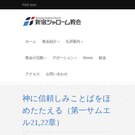
RSS feed
ホーム
教会紹介
»
礼拝案内
»
教会の活動
»
デボーション
»
News
献金
アクセス
お問い合わせ
神に信頼しみことばをほ
めたたえる（第一サムエ
ル21,22章）