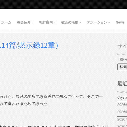
ホーム
教会紹介
»
礼拝案内
»
教会の活動
»
デボーション
»
News
4篇/黙示録12章）
サ
検索
最
られた。自分の場所である荒野に飛んで行って、そこで一
Crys
れて養われるためであった。
202
202
2026
202