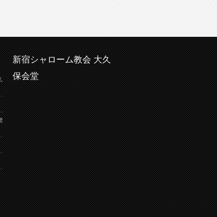
新宿シャローム教会 大久
保会堂
弘
鷺
り