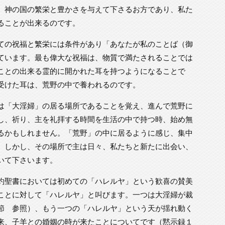
、神の国の繁栄と豊かさを与えて下さるお方であり、私た
ることが出来るのです。
ての祝福と繁栄には条件があり「あなたが私のことば（御
ています。最も偉大な祝福は、物質で満たされることでは
ことの出来る霊的に開かれた耳を持つようになることで
受けた耳は、荒野の中で養われるのです。
は「大淫婦」の居る場所であることを覚え、進んで荒野に
し、祈り、主を礼拝する時間を生活の中で持つ時、始め無
るかもしれません。「荒野」の中に居るように感じ、集中
。しかし、その場所で主は日々、私たちと新たに出会い、
いて下さいます。
約聖書においては初めての「ハレルヤ」という歓喜の賛美
ことに対して「ハレルヤ」と叫びます。一つは大淫婦が裁
節 参照）、もう一つの「ハレルヤ」という天が揺れ動く
来、子羊との婚姻の時が来たことについてです（黙示録１