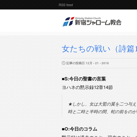
RSS feed
女たちの戦い（詩篇11
記事の投稿日 12月 - 21 - 2018
■S:今日の聖書の言葉
ヨハネの黙示録12章14節
★しかし、女は大鷲の翼を二つ与え
時と二時と半時の間、蛇の前をのが
■O:今日のコラム