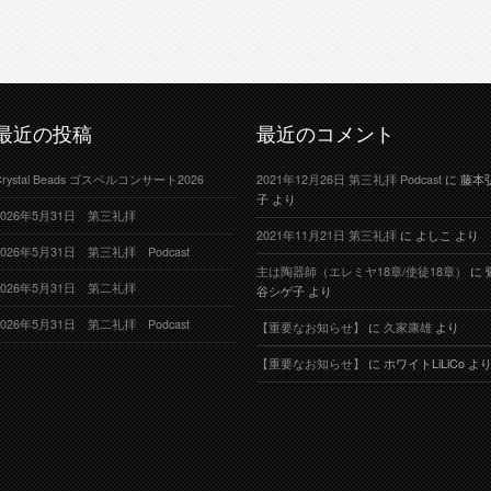
最近の投稿
最近のコメント
Crystal Beads ゴスペルコンサート2026
2021年12月26日 第三礼拝 Podcast
に
藤本
子
より
2026年5月31日 第三礼拝
2021年11月21日 第三礼拝
に
よしこ
より
2026年5月31日 第三礼拝 Podcast
主は陶器師（エレミヤ18章/使徒18章）
に
2026年5月31日 第二礼拝
谷シゲ子
より
2026年5月31日 第二礼拝 Podcast
【重要なお知らせ】
に
久家康雄
より
【重要なお知らせ】
に
ホワイトLiLiCo
よ