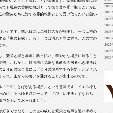
未来のこととして読むことが出来ます。聖書の御言葉は繰
2026
らでも現在の霊的な教訓として御言葉を受け取ることが出
202
在の聖徒たちに対する霊的教訓として受け取りたいと願い
2026
202
戦い」です。黙示録には二種類の女が登場し、一つは神の
2026
する「主の花嫁」、もう一つは汚れと罪に満ち、この世の
202
です。
2026
202
し、繁栄と罪と暴虐に酔っ払い、華やかな場所に居ること
2026
参照）。しかし、対照的に花嫁なる教会の居るべき場所は
の１４節の御言葉には「自分の場所である荒野」と記され
守られ、主からの養いを受けることが出来るのです。
ル「主のことばがある場所」という意味です。イエス様も
ために、あらゆる時に一人で「さびしい場所」すなわち
御声を聞いておられました。
が好きではなく、この世の成功と繁栄と名声を追い求めて