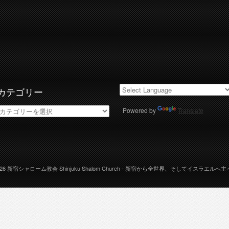
カテゴリー
カ
Powered by
Translate
テ
ゴ
リ
ー
026
新宿シャローム教会 Shinjuku Shalom Church
- 新宿から全世界、そしてイスラエルへ主