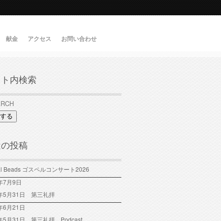
献金
アクセス
お問い合わせ
イト内検索
する
近の投稿
tal Beads ゴスペルコンサート2026
6年7月9日
6年5月31日 第三礼拝
年6月21日
6年5月31日 第三礼拝 Podcast