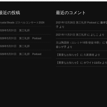
最近の投稿
最近のコメント
Crystal Beads ゴスペルコンサート2026
2021年12月26日 第三礼拝 Podcast
に
藤本
子
より
2026年5月31日 第三礼拝
2021年11月21日 第三礼拝
に
よしこ
より
2026年5月31日 第三礼拝 Podcast
主は陶器師（エレミヤ18章/使徒18章）
に
2026年5月31日 第二礼拝
谷シゲ子
より
2026年5月31日 第二礼拝 Podcast
【重要なお知らせ】
に
久家康雄
より
【重要なお知らせ】
に
ホワイトLiLiCo
よ