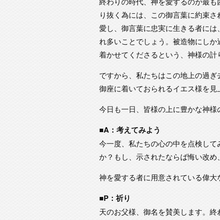
終わりの時代、神を愛するのが最も
り抜く為には、この御言葉に約束さ
愛し、御言葉に忠実に生きる者には
れ多いことでしょう。被造物にしか
着かせてくださるという、神様の計
ですから、私たちはこの地上の過ぎ
御座に着いておられるイエス様を見
今日も一日、皆様の上に豊かな神様
■A：考えてみよう
今一度、私たちの心の中を点検して
か？もし、示されたならば悔い改め
神を愛する者に用意されている偉大
■P：祈り
天のお父様、御名を賛美します。終