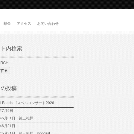
献金
アクセス
お問い合わせ
イト内検索
する
近の投稿
tal Beads ゴスペルコンサート2026
6年7月9日
6年5月31日 第三礼拝
年6月21日
6年5月31日 第三礼拝 Podcast