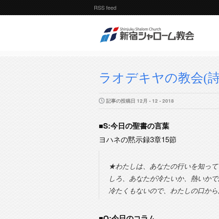
RSS feed
ラオデキヤの教会(詩篇
記事の投稿日 12月 - 12 - 2018
■S:今日の聖書の言葉
ヨハネの黙示録3章15節
★わたしは、あなたの行いを知って
しろ、あなたが冷たいか、熱いかで
冷たくもないので、わたしの口から
■O:今日のコラム