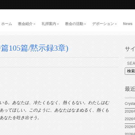
ホーム
教会紹介
»
礼拝案内
»
教会の活動
»
デボーション
»
News
105篇/黙示録3章)
サ
検索
最
いる。あなたは、冷たくもなく、熱くもない。わたしはむ
Crys
あってほしい。このように、あなたはなまぬるく、熱くも
202
あなたを吐き出そう。
202
2026
202