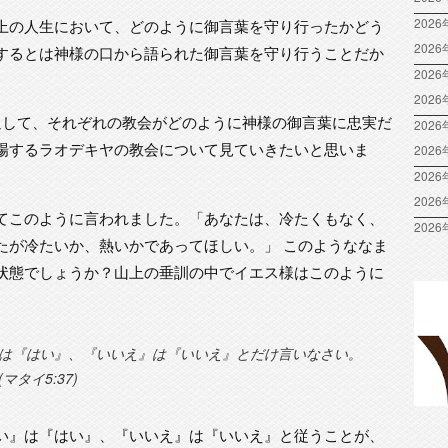
2026
上の人生において、どのように御言葉を守り行ったかどう
202
するとは神様の口から語られた御言葉を守り行うことだか
2026
202
通して、それぞれの教会がどのように神様の御言葉に忠実だ
2026
場するラオデキヤの教会について見ていきたいと思いま
202
2026
202
てこのように言われました。「あなたは、冷たくもなく、
2026
たが冷たいか、熱いかであってほしい。」 このようななま
状態でしょうか？山上の垂訓の中でイエス様はこのように
は『はい』、『いいえ』は『いいえ』とだけ言いなさい。
タイ5:37)
い』は『はい』、『いいえ』は『いいえ』と従うことが、