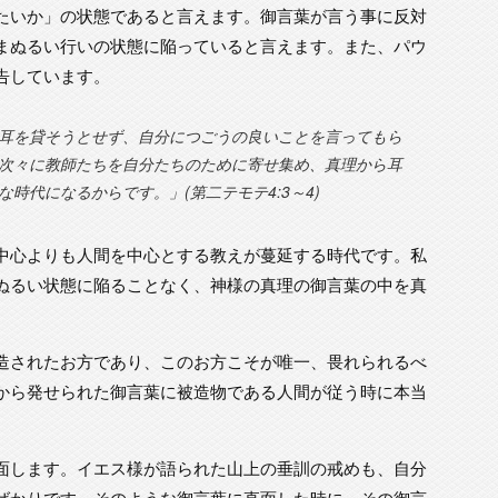
たいか」の状態であると言えます。御言葉が言う事に反対
まぬるい行いの状態に陥っていると言えます。また、パウ
告しています。
耳を貸そうとせず、自分につごうの良いことを言ってもら
次々に教師たちを自分たちのために寄せ集め、真理から耳
時代になるからです。」(第二テモテ4:3～4)
中心よりも人間を中心とする教えが蔓延する時代です。私
ぬるい状態に陥ることなく、神様の真理の御言葉の中を真
造されたお方であり、このお方こそが唯一、畏れられるべ
から発せられた御言葉に被造物である人間が従う時に本当
面します。イエス様が語られた山上の垂訓の戒めも、自分
ばかりです。そのような御言葉に直面した時に、その御言