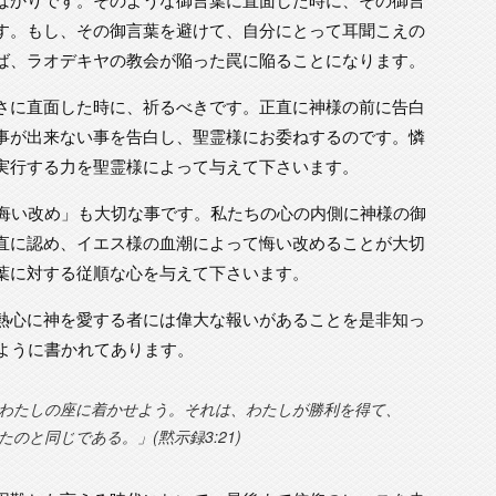
す。もし、その御言葉を避けて、自分にとって耳聞こえの
ば、ラオデキヤの教会が陥った罠に陥ることになります。
さに直面した時に、祈るべきです。正直に神様の前に告白
事が出来ない事を告白し、聖霊様にお委ねするのです。憐
実行する力を聖霊様によって与えて下さいます。
な悔い改め」も大切な事です。私たちの心の内側に神様の御
直に認め、イエス様の血潮によって悔い改めることが大切
葉に対する従順な心を与えて下さいます。
熱心に神を愛する者には偉大な報いがあることを是非知っ
のように書かれてあります。
わたしの座に着かせよう。それは、わたしが勝利を得て、
のと同じである。」(黙示録3:21)