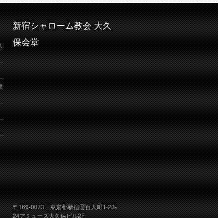
新宿シャローム教会 大久
保会堂
弘
鷺
り
〒169-0073 東京都新宿区百人町1-23-
24アミューズ大久保ビル2F