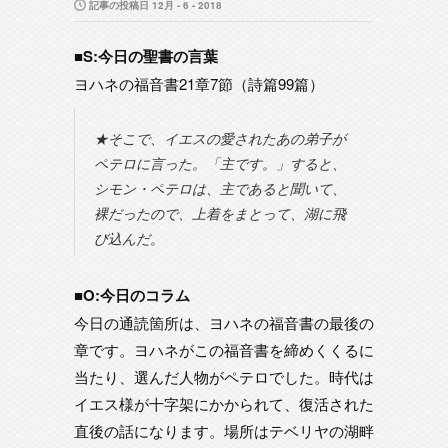
記事の投稿日 12月 - 6 - 2018
■S:今日の聖書の言葉
ヨハネの福音書21章7節（詩篇99篇）
★そこで、イエスの愛されたあの弟子が
ペテロに言った。「主です。」すると、
シモン・ペテロは、主であると聞いて、
裸だったので、上着をまとって、湖に飛
び込んだ。
■O:今日のコラム
今日の通読箇所は、ヨハネの福音書の最後の
章です。ヨハネがこの福音書を締めくくるに
当たり、選んだ人物がペテロでした。時代は
イエス様が十字架にかかられて、復活された
直後の話になります。場所はテベリヤの湖畔