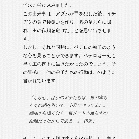
て水に飛び込みました。
この出来事は、アダムが罪を犯した後、イチ
ヂクの葉で腰覆いを作り、園の草むらに隠
れ、主の御顔を避けたことを思い出させま
す。
しかし、それと同時に、ペテロの幼子のよう
な心を見ることができます。ペテロは一刻も
早く主の御下に生きたかったのでしょう。そ
の証拠に、他の弟子たちの行動はこのように
書かれています。
「しかし、ほかの弟子たちは、魚の満ち
たその網を引いて、小舟でやって来た。
陸地から遠くなく、百メートル足らずの
距離だったからである。」（8節）
そして、イエス様は岸で炭火を起こし、魚と