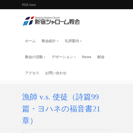
RSS feed
ホーム
教会紹介
»
礼拝案内
»
教会の活動
»
デボーション
»
News
献金
アクセス
お問い合わせ
漁師 v.s. 使徒（詩篇99
篇・ヨハネの福音書21
章）