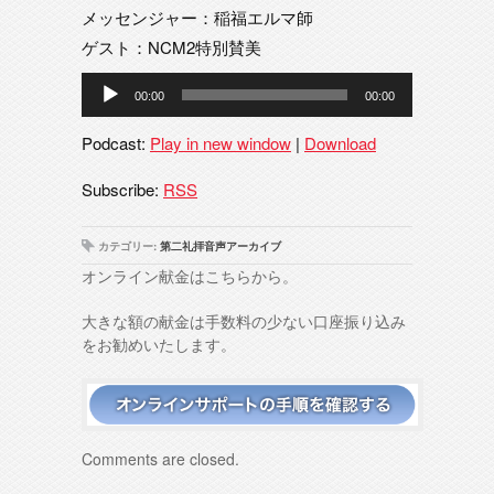
メッセンジャー：稲福エルマ師
ゲスト：NCM2特別賛美
音
00:00
00:00
声
プ
Podcast:
Play in new window
|
Download
レ
ー
Subscribe:
RSS
ヤ
ー
カテゴリー:
第二礼拝音声アーカイブ
オンライン献金はこちらから。
大きな額の献金は手数料の少ない口座振り込み
をお勧めいたします。
Comments are closed.