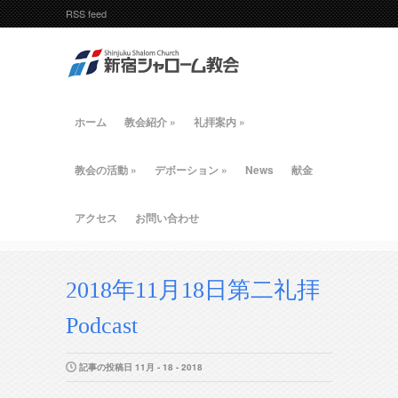
RSS feed
ホーム
教会紹介
»
礼拝案内
»
教会の活動
»
デボーション
»
News
献金
アクセス
お問い合わせ
2018年11月18日第二礼拝
Podcast
記事の投稿日 11月 - 18 - 2018