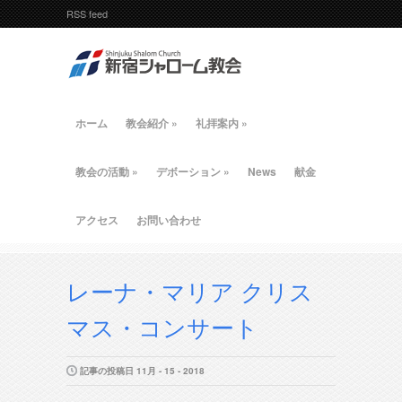
RSS feed
ホーム
教会紹介
»
礼拝案内
»
教会の活動
»
デボーション
»
News
献金
アクセス
お問い合わせ
レーナ・マリア クリス
マス・コンサート
記事の投稿日 11月 - 15 - 2018