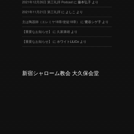
2021年12月26日 第三礼拝 Podcast
に
藤本弘子
より
2021年11月21日 第三礼拝
に
よしこ
より
主は陶器師（エレミヤ18章/使徒18章）
に
鷺谷シゲ子
より
【重要なお知らせ】
に
久家康雄
より
【重要なお知らせ】
に
ホワイトLiLiCo
より
新宿シャローム教会 大久保会堂