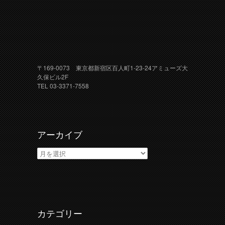
〒169-0073 東京都新宿区百人町1-23-24アミューズ大
久保ビル2F
TEL 03-3371-7558
アーカイブ
ア
ー
カ
イ
ブ
カテゴリー