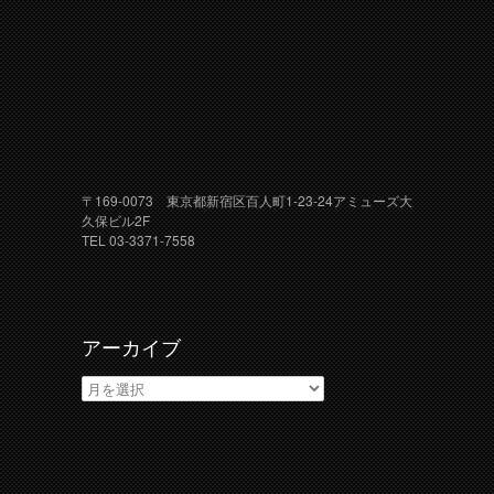
〒169-0073 東京都新宿区百人町1-23-24アミューズ大
久保ビル2F
TEL 03-3371-7558
アーカイブ
ア
ー
カ
イ
ブ