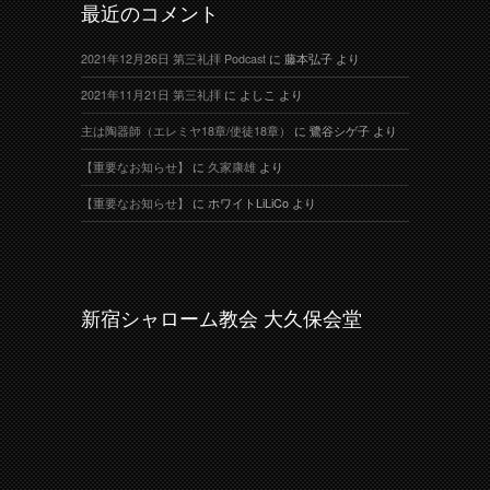
最近のコメント
2021年12月26日 第三礼拝 Podcast
に
藤本弘子
より
2021年11月21日 第三礼拝
に
よしこ
より
主は陶器師（エレミヤ18章/使徒18章）
に
鷺谷シゲ子
より
【重要なお知らせ】
に
久家康雄
より
【重要なお知らせ】
に
ホワイトLiLiCo
より
新宿シャローム教会 大久保会堂