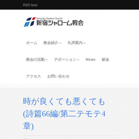
RSS feed
ホーム
教会紹介
»
礼拝案内
»
教会の活動
»
デボーション
»
News
献金
アクセス
お問い合わせ
時が良くても悪くても
(詩篇66編/第二テモテ4
章)