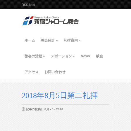
RSS feed
ホーム
教会紹介
»
礼拝案内
»
教会の活動
»
デボーション
»
News
献金
アクセス
お問い合わせ
2018年8月5日第二礼拝
記事の投稿日 8月 - 5 - 2018