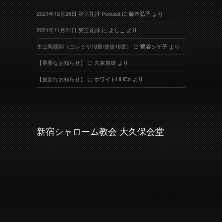
2021年12月26日 第三礼拝 Podcast
に
藤本弘子
より
2021年11月21日 第三礼拝
に
よしこ
より
主は陶器師（エレミヤ18章/使徒18章）
に
鷺谷シゲ子
より
【重要なお知らせ】
に
久家康雄
より
【重要なお知らせ】
に
ホワイトLiLiCo
より
新宿シャローム教会 大久保会堂