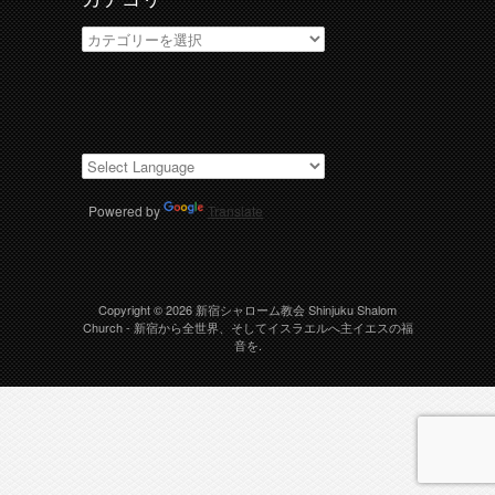
カ
テ
ゴ
リ
ー
Powered by
Translate
Copyright © 2026
新宿シャローム教会 Shinjuku Shalom
Church
- 新宿から全世界、そしてイスラエルへ主イエスの福
音を.