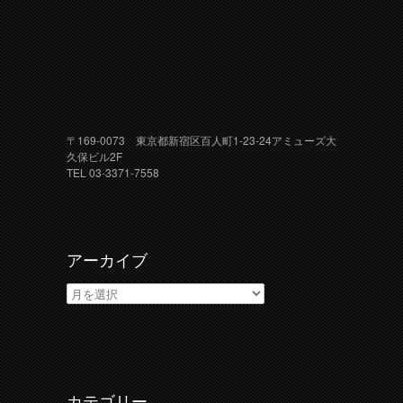
〒169-0073 東京都新宿区百人町1-23-24アミューズ大
久保ビル2F
TEL 03-3371-7558
アーカイブ
ア
ー
カ
イ
ブ
カテゴリー