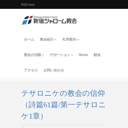
RSS feed
ホーム
教会紹介
»
礼拝案内
»
教会の活動
»
デボーション
»
News
献金
アクセス
お問い合わせ
テサロニケの教会の信仰
（詩篇61篇/第一テサロニ
ケ1章）