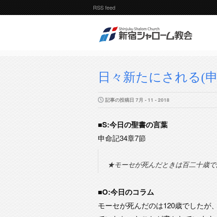
RSS feed
日々新たにされる(申
記事の投稿日 7月 - 11 - 2018
■S:今日の聖書の言葉
申命記34章7節
★モーセが死んだときは百二十歳で
■O:今日のコラム
モーセが死んだのは120歳でした