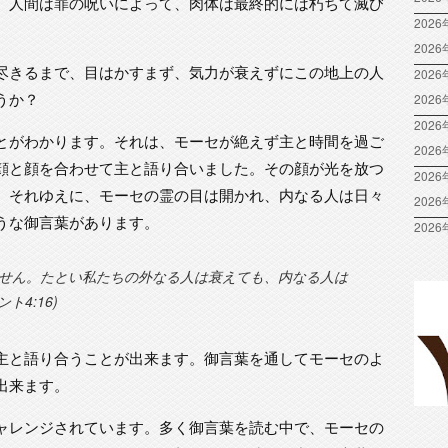
。人間は罪の呪いによって、肉体は最終的には朽ちて滅び
2026
202
尽きるまで、目はかすまず、気力が衰えずにこの地上の人
2026
うか？
202
2026
とがわかります。それは、モーセが絶えず主と時間を過ご
202
顔と顔を合わせて主と語り合いました。その顔が光を放つ
2026
。それゆえに、モーセの霊の目は開かれ、内なる人は日々
202
うな御言葉があります。
2026
せん。たとい私たちの外なる人は衰えても、内なる人は
4:16)
主と語り合うことが出来ます。御言葉を通してモーセのよ
出来ます。
ャレンジされています。多く御言葉を読む中で、モーセの