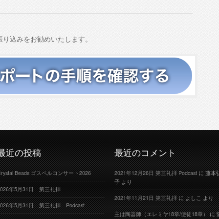
振り込みをお勧めいたします。
最近の投稿
最近のコメント
Crystal Beads ゴスペルコンサート2026
2021年12月26日 第三礼拝 Podcast
に
藤本
子
より
2026年5月31日 第三礼拝
2021年11月21日 第三礼拝
に
よしこ
より
2026年5月31日 第三礼拝 Podcast
主は陶器師（エレミヤ18章/使徒18章）
に