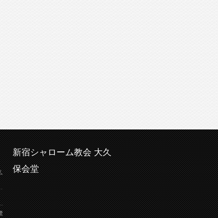
新宿シャローム教会 大久
保会堂
弘
鷺