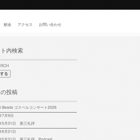
献金
アクセス
お問い合わせ
イト内検索
する
近の投稿
tal Beads ゴスペルコンサート2026
6年7月9日
6年5月31日 第三礼拝
年6月21日
6年5月31日 第三礼拝 Podcast