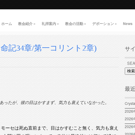
ホーム
教会紹介
»
礼拝案内
»
教会の活動
»
デボーション
»
News
命記34章/第一コリント2章)
サ
検索
最
あったが、彼の目はかすまず、気力も衰えていなかった。
Crys
202
202
2026
が、モーセは死ぬ直前まで、目はかすむこと無く、気力も衰え
202