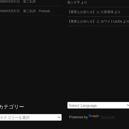
2026年5月31日 第二礼拝
谷シゲ子
より
2026年5月31日 第二礼拝 Podcast
【重要なお知らせ】
に
久家康雄
より
【重要なお知らせ】
に
ホワイトLiLiCo
よ
カテゴリー
カ
Powered by
Translate
テ
ゴ