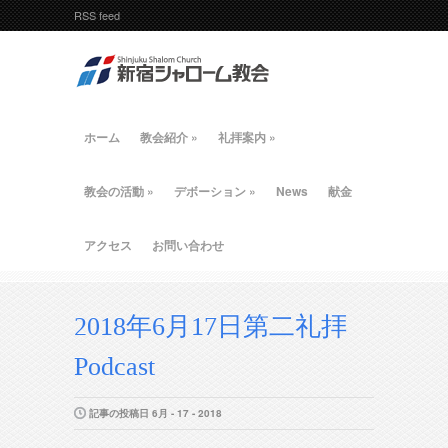
RSS feed
ホーム
教会紹介
»
礼拝案内
»
教会の活動
»
デボーション
»
News
献金
アクセス
お問い合わせ
2018年6月17日第二礼拝
Podcast
記事の投稿日 6月 - 17 - 2018