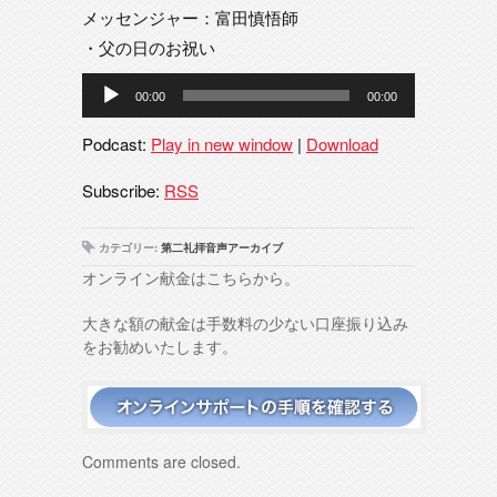
メッセンジャー：富田慎悟師
・父の日のお祝い
音
00:00
00:00
声
プ
Podcast:
Play in new window
|
Download
レ
ー
Subscribe:
RSS
ヤ
ー
カテゴリー:
第二礼拝音声アーカイブ
オンライン献金はこちらから。
大きな額の献金は手数料の少ない口座振り込み
をお勧めいたします。
Comments are closed.