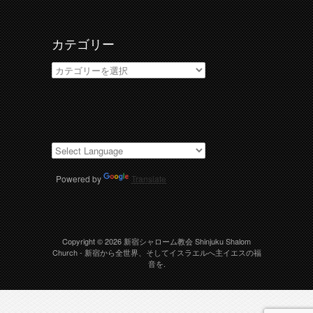
ブ
カテゴリー
カ
テ
ゴ
リ
ー
Powered by
Translate
Copyright © 2026
新宿シャローム教会 Shinjuku Shalom
Church
- 新宿から全世界、そしてイスラエルへ主イエスの福
音を.