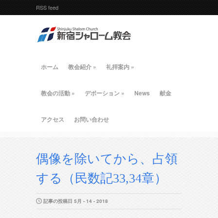
RSS feed
ホーム
教会紹介
»
礼拝案内
»
教会の活動
»
デボーション
»
News
献金
アクセス
お問い合わせ
偶像を除いてから、占領
する（民数記33,34章）
記事の投稿日 5月 - 14 - 2018