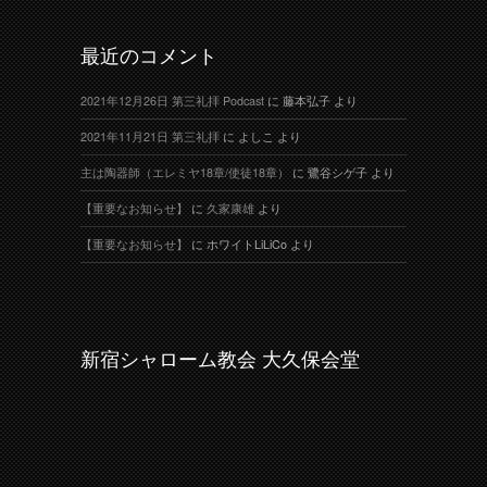
最近のコメント
2021年12月26日 第三礼拝 Podcast
に
藤本弘子
より
2021年11月21日 第三礼拝
に
よしこ
より
主は陶器師（エレミヤ18章/使徒18章）
に
鷺谷シゲ子
より
【重要なお知らせ】
に
久家康雄
より
【重要なお知らせ】
に
ホワイトLiLiCo
より
新宿シャローム教会 大久保会堂