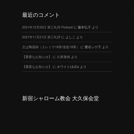
最近のコメント
2021年12月26日 第三礼拝 Podcast
に
藤本弘子
より
2021年11月21日 第三礼拝
に
よしこ
より
主は陶器師（エレミヤ18章/使徒18章）
に
鷺谷シゲ子
より
【重要なお知らせ】
に
久家康雄
より
【重要なお知らせ】
に
ホワイトLiLiCo
より
新宿シャローム教会 大久保会堂