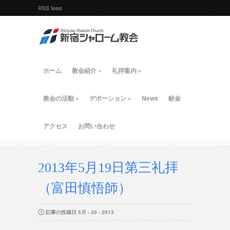
RSS feed
ホーム
教会紹介
»
礼拝案内
»
教会の活動
»
デボーション
»
News
献金
アクセス
お問い合わせ
2013年5月19日第三礼拝
（富田慎悟師）
記事の投稿日 5月 - 20 - 2013