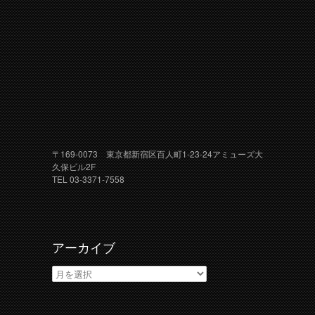
〒169-0073 東京都新宿区百人町1-23-24アミューズ大
久保ビル2F
TEL 03-3371-7558
アーカイブ
ア
ー
カ
イ