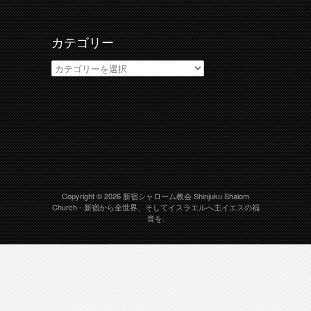
ブ
カテゴリー
カ
テ
ゴ
リ
ー
Copyright © 2026
新宿シャローム教会 Shinjuku Shalom
Church
- 新宿から全世界、そしてイスラエルへ主イエスの福
音を.