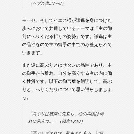
（ヘブル書5:7～8）
モーセ、そしてイエス様が謙遜を身につけた
歩みにおいて共通しているテーマは「主の御
前にへりくだる祈りの姿勢」です。謙遜は主
の品性なので主の御手の中でのみ整えられて
いきます。
また逆に高ぶりとはサタンの品性であり、主
の御手から離れ、自分を高くする者の内に働
く性質です。以下の御言葉を朗読して、高ぶ
りと、へりくだりについて思い巡らしましょ
う。
「高ぶりは破滅に先立ち、心の高慢は倒
れに先立つ。」（箴言16:18）
「高ぶりが来れば、恥もまた来る。知恵