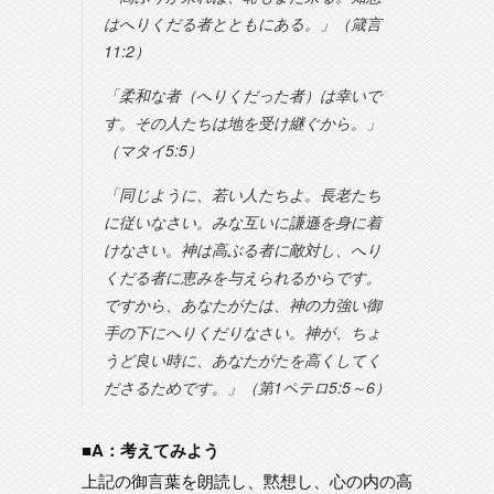
はへりくだる者とともにある。」（箴言
11:2）
「柔和な者（へりくだった者）は幸いで
す。その人たちは地を受け継ぐから。」
（マタイ5:5）
「同じように、若い人たちよ。長老たち
に従いなさい。みな互いに謙遜を身に着
けなさい。神は高ぶる者に敵対し、へり
くだる者に恵みを与えられるからです。
ですから、あなたがたは、神の力強い御
手の下にへりくだりなさい。神が、ちょ
うど良い時に、あなたがたを高くしてく
ださるためです。」（第1ペテロ5:5～6）
■A：考えてみよう
上記の御言葉を朗読し、黙想し、心の内の高