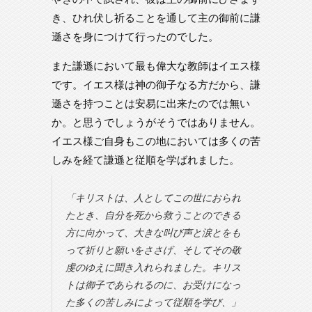
き、ひれ伏し祈ることを通して主の御前に謙
遜さを身につけて行ったのでした。
また謙遜において最も偉大な教師はイエス様
です。イエス様は神の御子なる方だから、謙
遜さを持つことは安易に出来たのでは無い
か。と思うでしょうがそうではありません。
イエス様ご自身もこの地においては多くの苦
しみを経て謙遜と従順を学ばれました。
「キリストは、人としてこの世におられ
たとき、自分を死から救うことのできる
方に向かって、大きな叫び声と涙とをも
って祈りと願いをささげ、そしてその敬
虔のゆえに聞き入れられました。キリス
トは御子であられるのに、お受けになっ
た多くの苦しみによって従順を学び、」