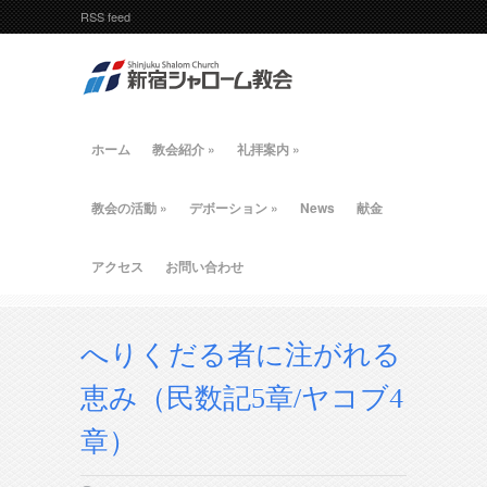
RSS feed
ホーム
教会紹介
»
礼拝案内
»
教会の活動
»
デボーション
»
News
献金
アクセス
お問い合わせ
へりくだる者に注がれる
恵み（民数記5章/ヤコブ4
章）