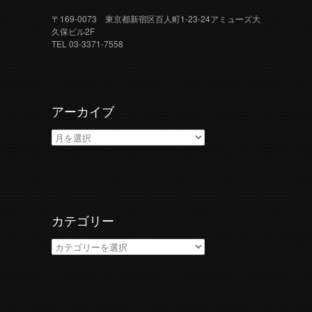
〒169-0073 東京都新宿区百人町1-23-24アミューズ大
久保ビル2F
TEL 03-3371-7558
アーカイブ
ア
ー
カ
イ
ブ
カテゴリー
カ
テ
ゴ
リ
ー