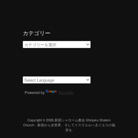
ー
カ
イ
ブ
カテゴリー
カ
テ
ゴ
リ
ー
Powered by
Translate
Copyright © 2026
新宿シャローム教会 Shinjuku Shalom
Church
- 新宿から全世界、そしてイスラエルへ主イエスの福
音を.