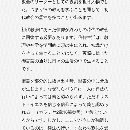
教会のリーダーとしての役割を担う人物でし
た。つまり彼の教えを学ぶことを通して、初
代教会の霊性を持つことが出来ます。
初代教会にあった信仰が終わりの時代の教会
に回復する必要があります。信仰生活は、教
理や神学を学問的に頭の中に入れ、知識だけ
を持って生きることではなく、実際に信じた
御言葉の通りに日々の生活の中で生きること
です。
聖書を部分的に抜き出す時、聖書の中に矛盾
が生じます。なぜならパウロは「人は律法の
行いによっては義と認められず、ただキリス
ト・イエスを信じる信仰によって義と認めら
れる」（ガラテヤ2章16節参照）と教えてい
るからです。しかし、ここでパウロが強調し
ているのは「律法の行い」すなわち割礼を受