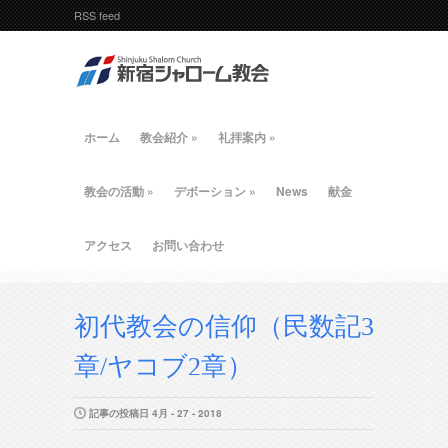
RSS feed
ホーム
教会紹介
»
礼拝案内
»
教会の活動
»
デボーション
»
News
献金
アクセス
お問い合わせ
初代教会の信仰（民数記3
章/ヤコブ2章）
記事の投稿日 4月 - 27 - 2018