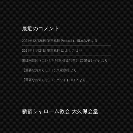
最近のコメント
2021年12月26日 第三礼拝 Podcast
に
藤本弘子
より
2021年11月21日 第三礼拝
に
よしこ
より
主は陶器師（エレミヤ18章/使徒18章）
に
鷺谷シゲ子
より
【重要なお知らせ】
に
久家康雄
より
【重要なお知らせ】
に
ホワイトLiLiCo
より
新宿シャローム教会 大久保会堂