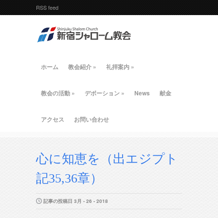
RSS feed
ホーム
教会紹介
»
礼拝案内
»
教会の活動
»
デボーション
»
News
献金
アクセス
お問い合わせ
心に知恵を（出エジプト
記35,36章）
記事の投稿日 3月 - 26 - 2018