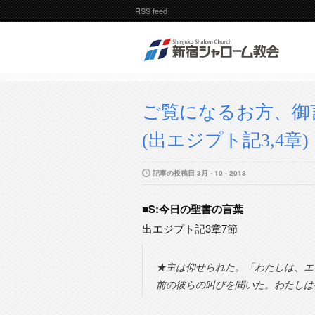
RSS feed
ご覧になるお方、御
(出エジプト記3,4章)
記事の投稿日 3月 - 10 - 2018
■S:今日の聖書の言葉
出エジプト記3章7節
★主は仰せられた。「わたしは、エ
前の彼らの叫びを聞いた。わたしは