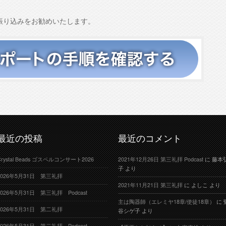
振り込みをお勧めいたします。
最近の投稿
最近のコメント
Crystal Beads ゴスペルコンサート2026
2021年12月26日 第三礼拝 Podcast
に
藤本
子
より
2026年5月31日 第三礼拝
2021年11月21日 第三礼拝
に
よしこ
より
2026年5月31日 第三礼拝 Podcast
主は陶器師（エレミヤ18章/使徒18章）
に
2026年5月31日 第二礼拝
谷シゲ子
より
2026年5月31日 第二礼拝 Podcast