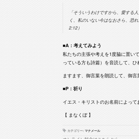
「そういうわけですから、愛する人
く、私のいない今はなおさら、恐れ
2:12）
■A：考えてみよう
私たちの主張や考えを1度脇に置い
っている方も詩篇）を音読して、ひ
ますます、御言葉を朗読して、御言
■P：祈り
イエス・キリストのお名前によって
【 まなくぼ 】
カテゴリー:
マナメール