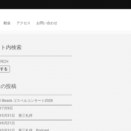
献金
アクセス
お問い合わせ
イト内検索
する
近の投稿
tal Beads ゴスペルコンサート2026
6年7月9日
6年5月31日 第三礼拝
年6月21日
6年5月31日 第三礼拝 Podcast