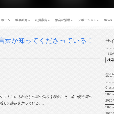
ホーム
教会紹介
»
礼拝案内
»
教会の活動
»
デボーション
»
News
言葉が知ってくださっている！
サ
検索
最
Crys
202
ジプトにいるわたしの民の悩みを確かに見、追い使う者の
202
彼らの痛みを知っている。」
2026
202