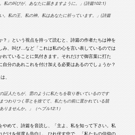
私の叫びが、あなたに届きますように。」(詩篇102:1)
い。私の王、私の神。私はあなたに祈っています。」(詩篇
か？」という視点を持って読むと、詩篇の作者たちは神を
しみ、叫び…など「これは私の心を言い表しているのでは
かれていることに気付きます。それだけで御言葉に打た
に自分のあれこれを付け加える必要はあるのでしょうか？
とは、
の証人たちが、雲のように私たちを取り巻いているのです
まつわりつく罪とを捨てて、私たちの前に置かれている競
りませんか。」（ヘブル12:1）
をやめて、詩篇を音読し、「主よ、私を知って下さい。私
れだけを何度も告白し、ひれ伏す中で、「私たちの信仰の