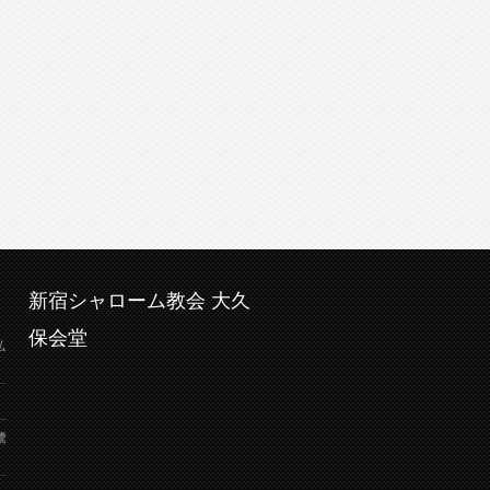
新宿シャローム教会 大久
保会堂
弘
鷺