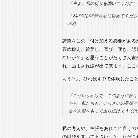
「主よ。私の祈りを聞いてください。
「私の叫びの声を心に留めてくださ
5:2)
詩篇をこの「付け加える必要がある
褒め称え、賛美し、喜び、嘆き、悲
ないか？」と思うことがたくさん書
れ、励まされ涙が出て来ます。ここ
もう1つ、ひれ伏す中で体験したこ
「こういうわけで、このように多く
から、私たちも、いっさいの重荷と
走を忍耐をもって走り続けようではあ
私の考えや、主張をあれこれ言うの
の叫びを聞いて下さい」と、ただこ