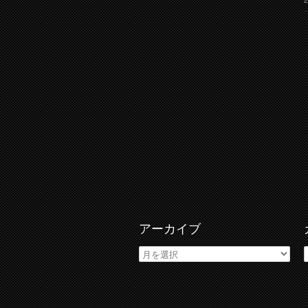
アーカイブ
ア
ー
カ
イ
ブ