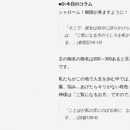
■O:今日のコラム
シャローム！御国が来ますように！
「そこで、彼女は自分に語りかけら
は、『ご覧になる方のうしろを私が
る。」(創世記16:13)
主の御名の御名は200～300ある
です。
私たちがこの地で人生を歩む中では
藤、悩み…あげたらキリがない程色
神様は「ご覧になるお方」ですので
「ことばが私の舌にのぼる前に、な
す。」(詩篇139:4)