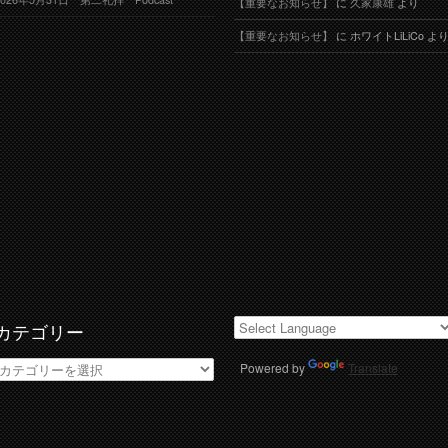
【重要なお知らせ】
に
久家康雄
より
【重要なお知らせ】
に
ホワイトLiLiCo
よ
カテゴリー
カ
Powered by
Translate
テ
ゴ
リ
ー