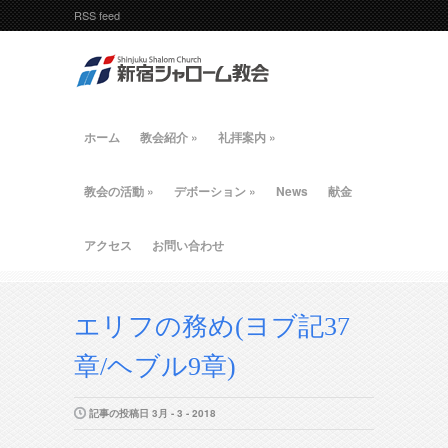
RSS feed
ホーム
教会紹介
»
礼拝案内
»
教会の活動
»
デボーション
»
News
献金
アクセス
お問い合わせ
エリフの務め(ヨブ記37
章/ヘブル9章)
記事の投稿日 3月 - 3 - 2018