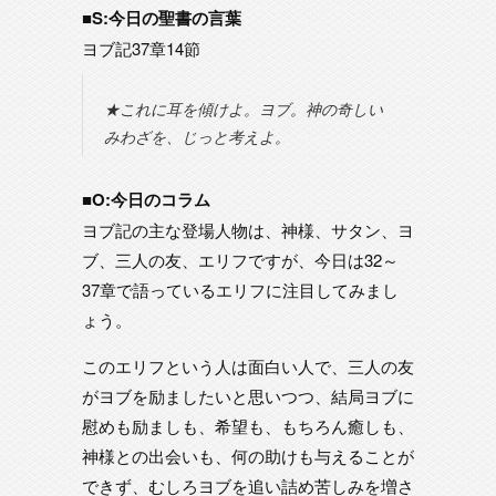
■S:今日の聖書の言葉
ヨブ記37章14節
★これに耳を傾けよ。ヨブ。神の奇しい
みわざを、じっと考えよ。
■O:今日のコラム
ヨブ記の主な登場人物は、神様、サタン、ヨ
ブ、三人の友、エリフですが、今日は32～
37章で語っているエリフに注目してみまし
ょう。
このエリフという人は面白い人で、三人の友
がヨブを励ましたいと思いつつ、結局ヨブに
慰めも励ましも、希望も、もちろん癒しも、
神様との出会いも、何の助けも与えることが
できず、むしろヨブを追い詰め苦しみを増さ