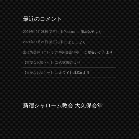
最近のコメント
2021年12月26日 第三礼拝 Podcast
に
藤本弘子
より
2021年11月21日 第三礼拝
に
よしこ
より
主は陶器師（エレミヤ18章/使徒18章）
に
鷺谷シゲ子
より
【重要なお知らせ】
に
久家康雄
より
【重要なお知らせ】
に
ホワイトLiLiCo
より
新宿シャローム教会 大久保会堂