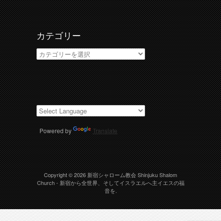
イ
ブ
カテゴリー
カ
テ
ゴ
リ
ー
Powered by
Translate
Copyright © 2026
新宿シャローム教会 Shinjuku Shalom
Church
- 新宿から全世界、そしてイスラエルへ主イエスの福
音を.