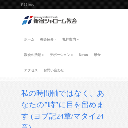
RSS feed
ホーム
教会紹介
»
礼拝案内
»
教会の活動
»
デボーション
»
News
献金
アクセス
お問い合わせ
私の時間軸ではなく、あ
なたの”時”に目を留めま
す (ヨブ記24章/マタイ24
章)