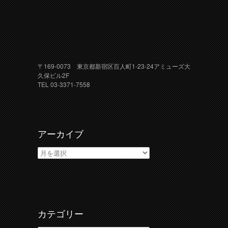
〒169-0073 東京都新宿区百人町1-23-24アミューズ大
久保ビル2F
TEL 03-3371-7558
アーカイブ
ア
ー
カ
イ
ブ
カテゴリー