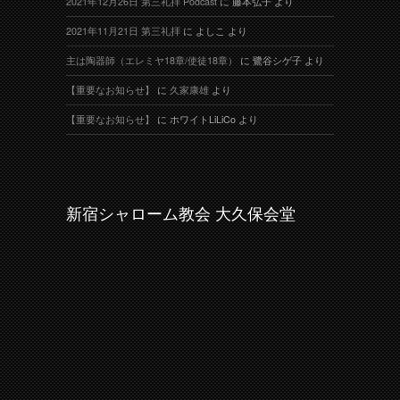
2021年12月26日 第三礼拝 Podcast
に
藤本弘子
より
2021年11月21日 第三礼拝
に
よしこ
より
主は陶器師（エレミヤ18章/使徒18章）
に
鷺谷シゲ子
より
【重要なお知らせ】
に
久家康雄
より
【重要なお知らせ】
に
ホワイトLiLiCo
より
新宿シャローム教会 大久保会堂