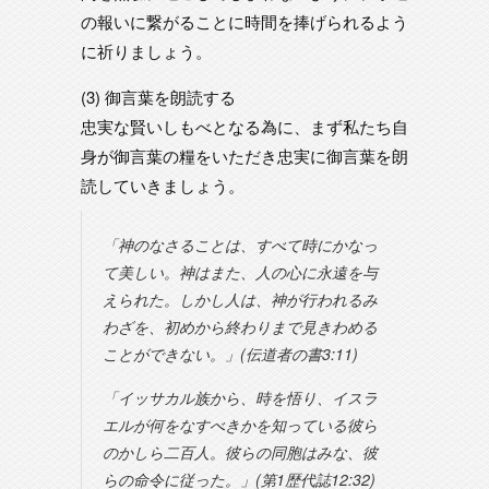
の報いに繋がることに時間を捧げられるよう
に祈りましょう。
(3) 御言葉を朗読する
忠実な賢いしもべとなる為に、まず私たち自
身が御言葉の糧をいただき忠実に御言葉を朗
読していきましょう。
「神のなさることは、すべて時にかなっ
て美しい。神はまた、人の心に永遠を与
えられた。しかし人は、神が行われるみ
わざを、初めから終わりまで見きわめる
ことができない。」(伝道者の書3:11)
「イッサカル族から、時を悟り、イスラ
エルが何をなすべきかを知っている彼ら
のかしら二百人。彼らの同胞はみな、彼
らの命令に従った。」(第1歴代誌12:32)