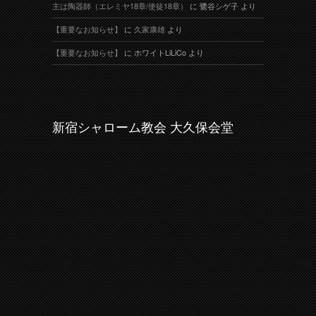
主は陶器師（エレミヤ18章/使徒18章）
に
鷺谷シゲ子
より
【重要なお知らせ】
に
久家康雄
より
【重要なお知らせ】
に
ホワイトLiLiCo
より
新宿シャローム教会 大久保会堂