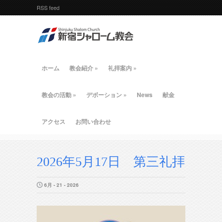
RSS feed
ホーム
教会紹介
»
礼拝案内
»
教会の活動
»
デボーション
»
News
献金
アクセス
お問い合わせ
2026年5月17日 第三礼拝
6月 - 21 - 2026