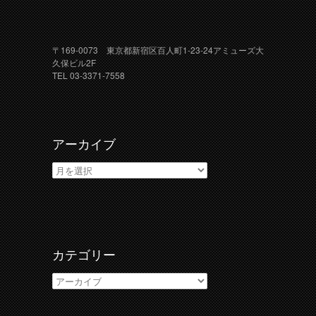
〒169-0073 東京都新宿区百人町1-23-24アミューズ大
久保ビル2F
TEL 03-3371-7558
アーカイブ
ア
ー
カ
イ
ブ
カテゴリー
カ
テ
ゴ